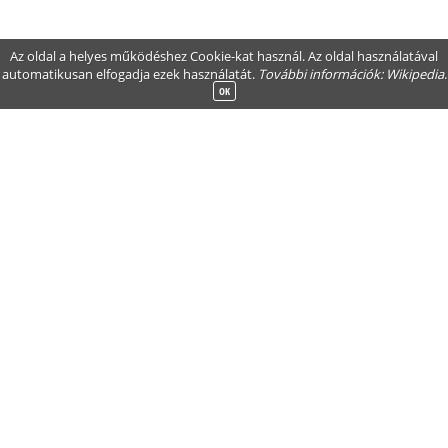
Az oldal a helyes működéshez Cookie-kat használ. Az oldal használatával
automatikusan elfogadja ezek használatát.
További információk:
Wikipedia
.
OK
NAVIGÁCIÓ
IRATKOZZON FEL HÍRLEVELÜNKRE
Kosár
Kategóriák
Gyártók
Vevőszolgálat
Fizetés és szállítás