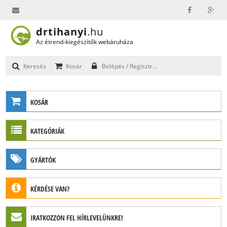
drtihanyi
.hu
info@drtihanyi.hu
Az étrend-kiegészítők webáruháza
Keresés
Kosár
Belépés / Regisztráció
KOSÁR
A kosár üres.
KATEGÓRIÁK
Összesen:
0
Ft
MEGRENDELÉS
GYÓGYGOMBÁK
GYÁRTÓK
CHAGA (HAMVASKÉREG GOMBA)
CORDYCEPS (HERNYÓGOMBA, CORDYCEPS SINENSIS)
Mushroom Wisdom
GANODERMA (REISHI, PECSÉTVIASZGOMBA)
KÉRDÉSE VAN?
MAITAKE (BOKROSGOMBA, GRIFOLA FRONDOSA)
Küldje el kérdését, és hamarosan válaszolunk!
IRATKOZZON FEL HÍRLEVELÜNKRE!
info@drtihanyi.hu