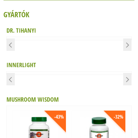
Önnek szóló ajánlataink, Önt érintő cikkeink.
KAPCSOLAT
GYÁRTÓK
Személyes ajánlatok Önnek
Értesüljön legújabb cikkeinkről
DR. TIHANYI
Az Ön problémájára is lehet természetes
megoldás
INNERLIGHT
MUSHROOM WISDOM
-43%
-32%