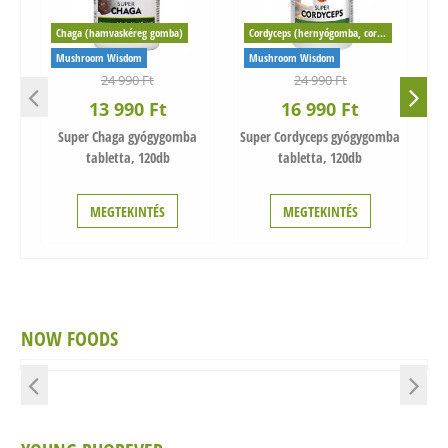
Chaga (hamvaskéreg gomba)
Cordyceps (hernyógomba, cordyceps sinensis)
Mushroom Wisdom
Mushroom Wisdom
M
24 990 Ft
24 990 Ft
13 990 Ft
16 990 Ft
Super Chaga gyógygomba
Super Cordyceps gyógygomba
tabletta, 120db
tabletta, 120db
MEGTEKINTÉS
MEGTEKINTÉS
NOW FOODS