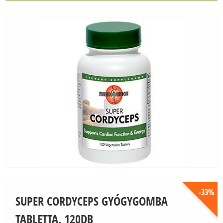
Önnek szóló ajánlataink, Önt érintő cikkeink.
KAPCSOLAT
Személyes ajánlatok Önnek
Értesüljön legújabb cikkeinkről
Az Ön problémájára is lehet természetes
megoldás
-33%
SUPER CORDYCEPS GYÓGYGOMBA
TABLETTA, 120DB