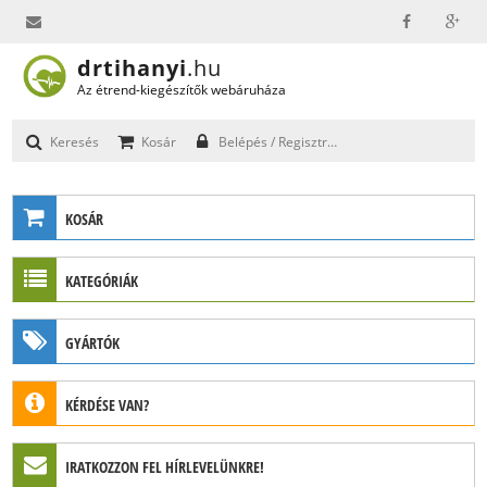
drtihanyi
.hu
info@drtihanyi.hu
Az étrend-kiegészítők webáruháza
Keresés
Kosár
Belépés / Regisztráció
KOSÁR
A kosár üres.
KATEGÓRIÁK
Összesen:
0
Ft
MEGRENDELÉS
GYÓGYGOMBÁK
GYÁRTÓK
CHAGA (HAMVASKÉREG GOMBA)
CORDYCEPS (HERNYÓGOMBA, CORDYCEPS SINENSIS)
Mushroom Wisdom
GANODERMA (REISHI, PECSÉTVIASZGOMBA)
KÉRDÉSE VAN?
MAITAKE (BOKROSGOMBA, GRIFOLA FRONDOSA)
Küldje el kérdését, és hamarosan válaszolunk!
IRATKOZZON FEL HÍRLEVELÜNKRE!
info@drtihanyi.hu