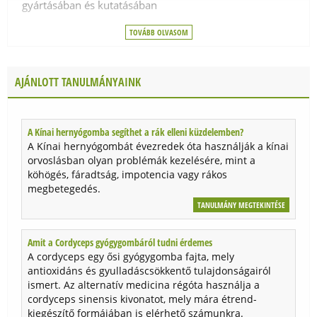
gyártásában és kutatásában
kukoricát, búzát, tej származékot, szóját,
színezőanyagot, állati eredetű összetevőt, tartósítószert,
- a cég 1991-óta gyárt kiváló minőségű, prémium
TOVÁBB OLVASOM
növényvédőszert és gyomirtót.
gyógygomba készítményeket
- a termékek kizárólag természetes összetevőket
Felhasználási javaslat:
napi 2-4 db tabletta
AJÁNLOTT TANULMÁNYAINK
tartalmaznak, garantáltan mentesek gyomirtóktól,
fogyasztása javasolt. Ne lépje túl az ajánlott napi
növényvédőszerektől és más, káros vegyületektől
mennyiséget!
- GMP (Good Manufacturing Practice) minősítéssel
A Kínai hernyógomba segíthet a rák elleni küzdelemben?
Származási hely:
USA
rendelkeznek, tisztaságukat laboratóriumi vizsgálatok
A Kínai hernyógombát évezredek óta használják a kínai
orvoslásban olyan problémák kezelésére, mint a
bizonyítják
Gyártó:
Mushroom Wisdom Inc.
köhögés, fáradtság, impotencia vagy rákos
- a termékek nem csak szimpla gomba őrleményt
megbetegedés.
tartalmaznak, hanem olyan szabadalommal védett,
AJÁNLOTT TANULMÁNYAINK
TANULMÁNY MEGTEKINTÉSE
aktív komponenseket, melyek hatását tudományos
Super Cordyceps gyógygomba
kutatások támasztják alá (Maitake D-Fraction® -
Amit a Cordyceps gyógygombáról tudni érdemes
A Super Cordyceps gyógygomba az amerikai
immunrendszer erősítés, Maitake SX-Fraction® -
A cordyceps egy ősi gyógygomba fajta, mely
Mushroom Wisdom vállalat egyik legkiválóbb terméke,
egészséges vércukorszint)
antioxidáns és gyulladáscsökkentő tulajdonságairól
mivel a készítmény a leghatásosabb Cordyceps
ismert. Az alternatív medicina régóta használja a
törzset, a tibeti CS-4 törzset tartalmazza.
- az amerikai orvosok előszeretettel alkalmazzák a
cordyceps sinensis kivonatot, mely mára étrend-
Mushroom Wisdom gyógygomba termékeit betegeiknél
TANULMÁNY MEGTEKINTÉSE
kiegészítő formájában is elérhető számunkra.