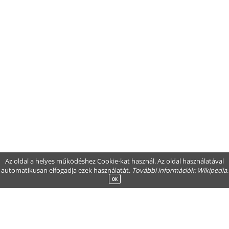
Az oldal a helyes működéshez Cookie-kat használ. Az oldal használatával
automatikusan elfogadja ezek használatát.
További információk:
Wikipedia
.
OK