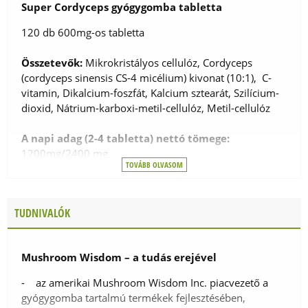
Super Cordyceps gyógygomba tabletta
120 db 600mg-os tabletta
Összetevők:
Mikrokristályos cellulóz, Cordyceps
(cordyceps sinensis CS-4 micélium) kivonat (10:1), C-
vitamin, Dikalcium-foszfát, Kalcium sztearát, Szilícium-
dioxid, Nátrium-karboxi-metil-cellulóz, Metil-cellulóz
A napi adag (2-4 tabletta) nettó tömege:
1200mg/2400 mg
TOVÁBB OLVASOM
Hatóanyag a napi adagban (2-4 tabletta):
TUDNIVALÓK
- Cordyceps (Cordyceps sinensis CS-4 micélium)
kivonat (10:1): 400mg/800mg
- C-vitamin: 40mg/80 mg, 50%-100% *RDA
Mushroom Wisdom – a tudás erejével
*RDA: felnőttek számára javasolt napi bevitel
- az amerikai Mushroom Wisdom Inc. piacvezető a
gyógygomba tartalmú termékek fejlesztésében,
A termék nem tartalmaz cukrot, sót, humuszt,