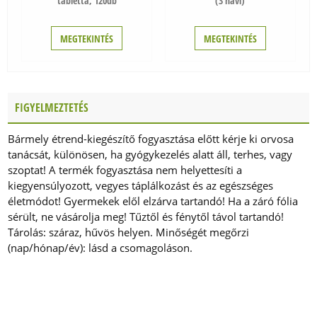
tabletta, 120db
(3 havi)
- a Super Shiitake, Super Cordyceps, Super Reishi és
Super Chaga termékek az adott gomba fajta mellett C-
MEGTEKINTÉS
MEGTEKINTÉS
vitamint és Maitake D-frakciót is tartalmaznak (Maitake
D-Fraction®), ezáltal egyedülálló összetételt képeznek
A több évtizedes kutató munka és a világ vezető kutató
intézeteinek referenciái képezik azokat a garanciákat,
FIGYELMEZTETÉS
amik ma már elvárhatók, sőt, megkövetelendők
minden esetben.
Bármely étrend-kiegészítő fogyasztása előtt kérje ki orvosa
tanácsát, különösen, ha gyógykezelés alatt áll, terhes, vagy
szoptat! A termék fogyasztása nem helyettesíti a
kiegyensúlyozott, vegyes táplálkozást és az egészséges
életmódot! Gyermekek elől elzárva tartandó! Ha a záró fólia
sérült, ne vásárolja meg! Tűztől és fénytől távol tartandó!
Tárolás: száraz, hűvös helyen. Minőségét megőrzi
(nap/hónap/év): lásd a csomagoláson.