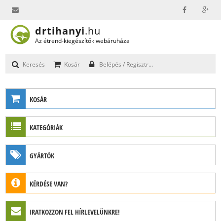
drtihanyi
.hu
info@drtihanyi.hu
Az étrend-kiegészítők webáruháza
Keresés
Kosár
Belépés / Regisztráció
KOSÁR
A kosár üres.
KATEGÓRIÁK
Összesen:
0
Ft
MEGRENDELÉS
GYÓGYGOMBÁK
GYÁRTÓK
CHAGA (HAMVASKÉREG GOMBA)
CORDYCEPS (HERNYÓGOMBA, CORDYCEPS SINENSIS)
Mushroom Wisdom
GANODERMA (REISHI, PECSÉTVIASZGOMBA)
KÉRDÉSE VAN?
MAITAKE (BOKROSGOMBA, GRIFOLA FRONDOSA)
Küldje el kérdését, és hamarosan válaszolunk!
IRATKOZZON FEL HÍRLEVELÜNKRE!
info@drtihanyi.hu