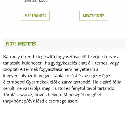
tabletta, 120db
- a Super Shiitake, Super Cordyceps, Super Reishi és
Super Chaga termékek az adott gomba fajta mellett C-
MEGTEKINTÉS
MEGTEKINTÉS
vitamint és Maitake D-frakciót is tartalmaznak (Maitake
D-Fraction®), ezáltal egyedülálló összetételt képeznek
A több évtizedes kutató munka és a világ vezető kutató
intézeteinek referenciái képezik azokat a garanciákat,
FIGYELMEZTETÉS
amik ma már elvárhatók, sőt, megkövetelendők
minden esetben.
Bármely étrend-kiegészítő fogyasztása előtt kérje ki orvosa
tanácsát, különösen, ha gyógykezelés alatt áll, terhes, vagy
szoptat! A termék fogyasztása nem helyettesíti a
kiegyensúlyozott, vegyes táplálkozást és az egészséges
életmódot! Gyermekek elől elzárva tartandó! Ha a záró fólia
sérült, ne vásárolja meg! Tűztől és fénytől távol tartandó!
Tárolás: száraz, hűvös helyen. Minőségét megőrzi
(nap/hónap/év): lásd a csomagoláson.