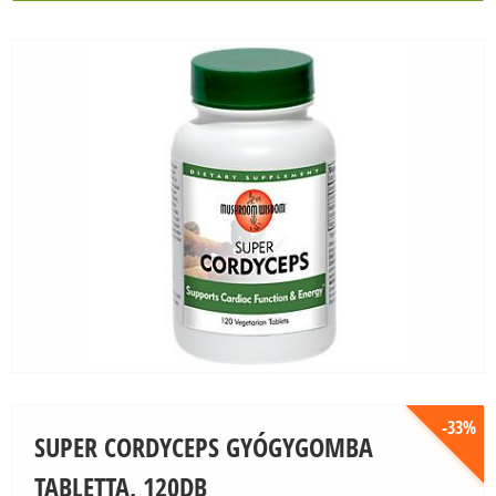
Önnek szóló ajánlataink, Önt érintő cikkeink.
KAPCSOLAT
Személyes ajánlatok Önnek
Értesüljön legújabb cikkeinkről
Az Ön problémájára is lehet természetes
megoldás
-33%
SUPER CORDYCEPS GYÓGYGOMBA
TABLETTA, 120DB