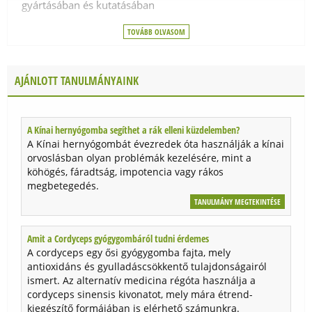
gyártásában és kutatásában
kukoricát, búzát, tej származékot, szóját,
színezőanyagot, állati eredetű összetevőt, tartósítószert,
- a cég 1991-óta gyárt kiváló minőségű, prémium
TOVÁBB OLVASOM
növényvédőszert és gyomirtót.
gyógygomba készítményeket
- a termékek kizárólag természetes összetevőket
Felhasználási javaslat:
napi 2-4 db tabletta
AJÁNLOTT TANULMÁNYAINK
tartalmaznak, garantáltan mentesek gyomirtóktól,
fogyasztása javasolt. Ne lépje túl az ajánlott napi
növényvédőszerektől és más, káros vegyületektől
mennyiséget!
- GMP (Good Manufacturing Practice) minősítéssel
A Kínai hernyógomba segíthet a rák elleni küzdelemben?
Származási hely:
USA
rendelkeznek, tisztaságukat laboratóriumi vizsgálatok
A Kínai hernyógombát évezredek óta használják a kínai
orvoslásban olyan problémák kezelésére, mint a
bizonyítják
Gyártó:
Mushroom Wisdom Inc.
köhögés, fáradtság, impotencia vagy rákos
- a termékek nem csak szimpla gomba őrleményt
megbetegedés.
tartalmaznak, hanem olyan szabadalommal védett,
AJÁNLOTT TANULMÁNYAINK
TANULMÁNY MEGTEKINTÉSE
aktív komponenseket, melyek hatását tudományos
Super Cordyceps gyógygomba
kutatások támasztják alá (Maitake D-Fraction® -
Amit a Cordyceps gyógygombáról tudni érdemes
A Super Cordyceps gyógygomba az amerikai
immunrendszer erősítés, Maitake SX-Fraction® -
A cordyceps egy ősi gyógygomba fajta, mely
Mushroom Wisdom vállalat egyik legkiválóbb terméke,
egészséges vércukorszint)
antioxidáns és gyulladáscsökkentő tulajdonságairól
mivel a készítmény a leghatásosabb Cordyceps
ismert. Az alternatív medicina régóta használja a
törzset, a tibeti CS-4 törzset tartalmazza.
- az amerikai orvosok előszeretettel alkalmazzák a
cordyceps sinensis kivonatot, mely mára étrend-
Mushroom Wisdom gyógygomba termékeit betegeiknél
TANULMÁNY MEGTEKINTÉSE
kiegészítő formájában is elérhető számunkra.